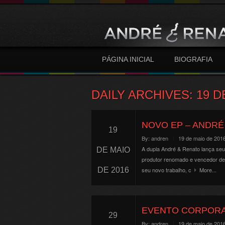
PÁGINA INICIAL
BIOGRAFIA
DAILY ARCHIVES:
19 D
NOVO EP – ANDRÉ
19
By:
andren
19 de maio de 201
A dupla André & Renato lança seu
DE MAIO
produtor renomado e vencedor de
DE 2016
seu novo trabalho, c
More...
EVENTO CORPORA
29
By:
andren
19 de maio de 201